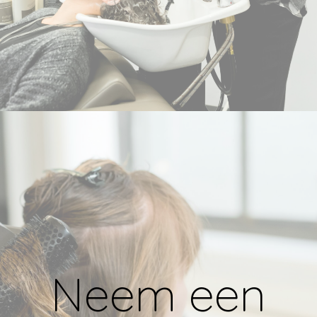
Neem een