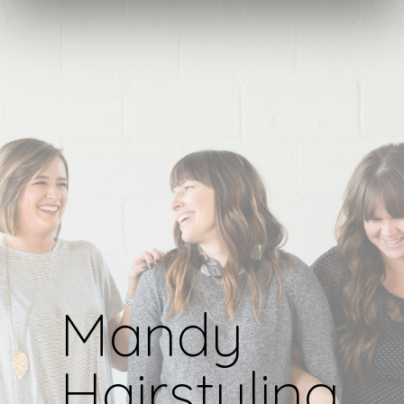
Mandy
Hairstyling